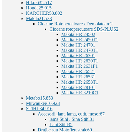
Hikoki
35.517
Honda
25.015
KARCHER
53.802
Makita
21.533
Ciocane Rotopercutoare / Demolatoare
2
Ciocane rotopercutoare SDS-PLUS
2
Makita HR 2450
2
Makita HR 2450T
1
Makita HR 2470
1
Makita HR 2470T
1
Makita HR 2630
1
Makita HR 2630T
1
Makita HR 2631F
1
Makita HR 2652
1
Makita HR 2653
1
Makita HR 2653T
1
Makita HR 2810
1
Makita HR 3210C
1
Metabo
15.853
Milwaukee
16.923
STIHL
34.916
Accesorii, lant, lama, cutit, mosor
67
lama Stihl , Sina Stihl
31
Lant Stihl
35
Drujbe sau Motofierastraie
69