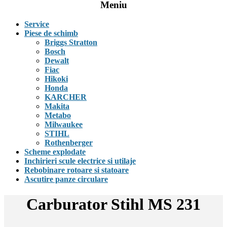
Meniu
Service
Piese de schimb
Briggs Stratton
Bosch
Dewalt
Fiac
Hikoki
Honda
KARCHER
Makita
Metabo
Milwaukee
STIHL
Rothenberger
Scheme explodate
Inchirieri scule electrice si utilaje
Rebobinare rotoare si statoare
Ascutire panze circulare
Carburator Stihl MS 231