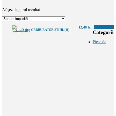
Afișez singurul rezultat
12,48
lei
Adaugă în coș
O-ring CARBURATOR STIHL (11)
Categorii
Piese de