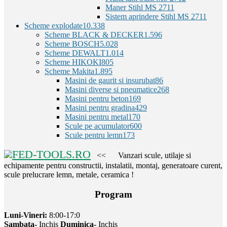
Maner Stihl MS 271
1
Sistem aprindere Stihl MS 271
1
Scheme explodate
10.338
Scheme BLACK & DECKER
1.596
Scheme BOSCH
5.028
Scheme DEWALT
1.014
Scheme HIKOKI
805
Scheme Makita
1.895
Masini de gaurit si insurubat
86
Masini diverse si pneumatice
268
Masini pentru beton
169
Masini pentru gradina
429
Masini pentru metal
170
Scule pe acumulator
600
Scule pentru lemn
173
FED-TOOLS.RO
<< Vanzari scule, utilaje si
echipamente pentru constructii, instalatii, montaj, generatoare curent,
scule prelucrare lemn, metale, ceramica !
Program
Luni-Vineri:
8:00-17:0
Sambata-
Inchis
Duminica-
Inchis