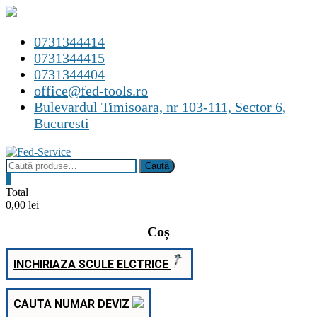
Skip
0731344414
to
0731344415
content
0731344404
office@fed-tools.ro
Bulevardul Timisoara, nr 103-111, Sector 6,
Bucuresti
Caută
Caută
după:
0
Total
0,00 lei
Coș
INCHIRIAZA SCULE ELCTRICE
CAUTA NUMAR DEVIZ