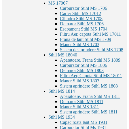
MS 170
67
Carburator Stihl MS 170
6
Carter Stihl MS 170
12
Cilindru Stihl MS 170
8
Demaror Stihl MS 170
6
Esapament Stihl MS 170
4
Filtru Aer, capota Stihl MS 170
11
Frana de lant Stihl MS 170
9
Maner Stihl MS 170
3
Sistem de aprindere Stihl MS 170
8
Sthil MS 180
40
Aparatoare, Frana Stihl MS 180
9
Carburator Stihl MS 180
6
Demaror Stihl MS 180
3
Filtru Aer, Capota Stihl MS 180
11
Maner Stihl MS 180
3
Sistem aprindere Stihl MS 180
8
Stihl MS 181
4
Aparatoare, Frana Stihl MS 181
1
Demaror Stihl MS 181
1
Maner Stihl MS 181
1
Sistem aprindere Stihl MS 181
1
Stihl MS 193
4
Capac roata lant MS 193
1
Carburator Stihl Ms 193
1