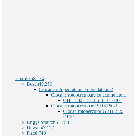
schimb
358.174
Bosch
49.259
Ciocane rotopercutoare / demolatoare
2
Ciocane rotopercutoare cu acumulator
1
GBH 180 – LI 3 611 J11 020
1
Ciocane rotopercutoare SDS Plus
1
Ciocan rotopercutor GBH 2-26
DFR
1
Briggs Stratton
51.758
Dewalt
47.157
Fiac
8.748