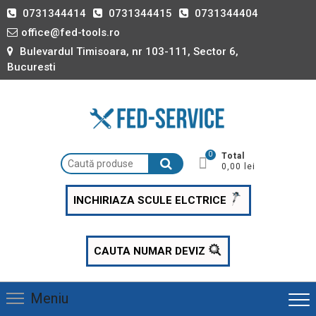
Skip
0731344414
0731344415
0731344404
to
office@fed-tools.ro
content
Bulevardul Timisoara, nr 103-111, Sector 6,
Bucuresti
0
Total
Caută
0,00 lei
după:
INCHIRIAZA SCULE ELCTRICE
CAUTA NUMAR DEVIZ
Meniu