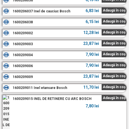
1600206036
6,83
lei
Adaugă în coș
1600206037 Inel de cauciuc Bosch
6,15
lei
Adaugă în coș
1600206038
12,28
lei
Adaugă în coș
1600209002
23,87
lei
Adaugă în coș
1600209003
7,90
lei
Adaugă în coș
1600209004
7,90
lei
Adaugă în coș
1600209006
23,87
lei
Adaugă în coș
1600209009
11,70
lei
Adaugă în coș
1600209011 Inel etansare Bosch
Adaugă în coș
1600209015 INEL DE RETINERE CU ARC BOSCH
7,80
lei