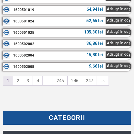
64,94
lei
Adaugă în coș
1600501019
52,65
lei
Adaugă în coș
1600501024
105,30
lei
Adaugă în coș
1600501025
36,86
lei
Adaugă în coș
1600502002
15,80
lei
Adaugă în coș
1600502004
9,66
lei
Adaugă în coș
1600502005
1
2
3
4
…
245
246
247
→
CATEGORII