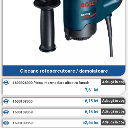
Ciocane rotopercutoare / demolatoare
Adaugă în coș
1600026000 Piesa intermediara albastra Bosch
7,61
lei
6,15
lei
Adaugă în coș
1600108055
6,15
lei
Adaugă în coș
1600108058
52,65
lei
Adaugă în coș
1600108059