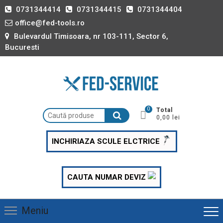
Skip
0731344414
0731344415
0731344404
to
office@fed-tools.ro
content
Bulevardul Timisoara, nr 103-111, Sector 6,
Bucuresti
0
Total
Caută
0,00 lei
după:
INCHIRIAZA SCULE ELCTRICE
CAUTA NUMAR DEVIZ
Meniu