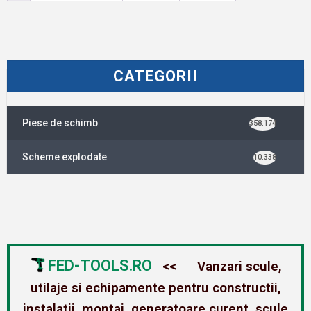
CATEGORII
Piese de schimb
358.174
Scheme explodate
10.338
FED-TOOLS.RO
<< Vanzari scule,
utilaje si echipamente pentru constructii,
instalatii, montaj, generatoare curent, scule