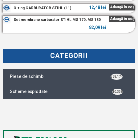
12,48
lei
Adaugă în coș
O-ring CARBURATOR STIHL (11)
Adaugă în coș
Set membrane carburator STIHL MS 170, MS 180
82,09
lei
CATEGORII
Piese de schimb
358.174
Scheme explodate
10.338