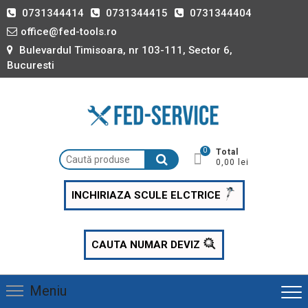
Skip
0731344414
0731344415
0731344404
to
office@fed-tools.ro
content
Bulevardul Timisoara, nr 103-111, Sector 6,
Bucuresti
0
Total
Caută
0,00 lei
după:
INCHIRIAZA SCULE ELCTRICE
CAUTA NUMAR DEVIZ
Meniu