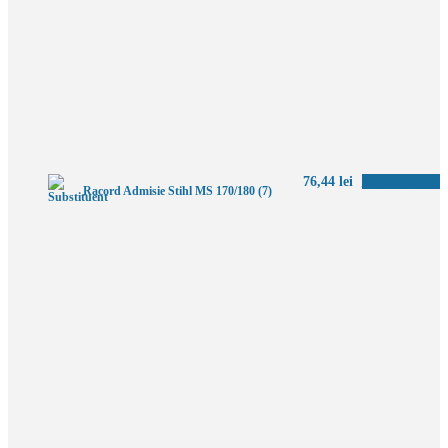
76,44
lei
Adaugă în coș
Racord Admisie Stihl MS 170/180 (7)