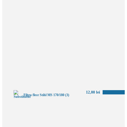
12,00
lei
Adaugă în coș
Filtru flece Stihl MS 170/180 (3)