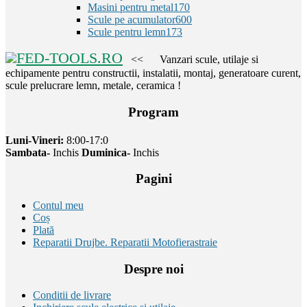
Masini pentru metal
170
Scule pe acumulator
600
Scule pentru lemn
173
FED-TOOLS.RO
<< Vanzari scule, utilaje si
echipamente pentru constructii, instalatii, montaj, generatoare curent,
scule prelucrare lemn, metale, ceramica !
Program
Luni-Vineri:
8:00-17:0
Sambata-
Inchis
Duminica-
Inchis
Pagini
Contul meu
Coș
Plată
Reparatii Drujbe. Reparatii Motofierastraie
Despre noi
Conditii de livrare