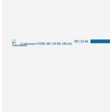
307,32
lei
Adaugă în coș
Carburator STIHL MS 170 MS 180 (11)