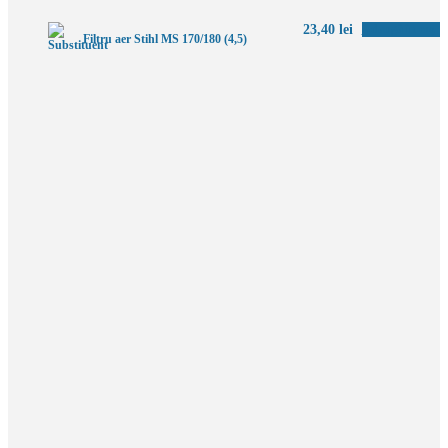
23,40
lei
Adaugă în coș
Filtru aer Stihl MS 170/180 (4,5)