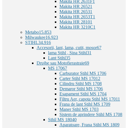
Makita HR 2631F
1
Makita HR 2652
1
Makita HR 2653
1
Makita HR 2653T
1
Makita HR 2810
1
Makita HR 3210C
1
Metabo
15.853
Milwaukee
16.923
STIHL
34.916
Accesorii, lant, lama, cutit, mosor
67
lama Stihl , Sina Stihl
31
Lant Stihl
35
Drujbe sau Motofierastraie
69
MS 170
67
Carburator Stihl MS 170
6
Carter Stihl MS 170
12
Cilindru Stihl MS 170
8
Demaror Stihl MS 170
6
Esapament Stihl MS 170
4
Filtru Aer, capota Stihl MS 170
11
Frana de lant Stihl MS 170
9
Maner Stihl MS 170
3
Sistem de aprindere Stihl MS 170
8
Sthil MS 180
40
Aparatoare, Frana Stihl MS 180
9