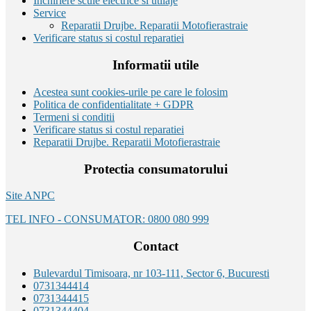
Inchiriere scule electrice si utilaje
Service
Reparatii Drujbe. Reparatii Motofierastraie
Verificare status si costul reparatiei
Informatii utile
Acestea sunt cookies-urile pe care le folosim
Politica de confidentialitate + GDPR
Termeni si conditii
Verificare status si costul reparatiei
Reparatii Drujbe. Reparatii Motofierastraie
Protectia consumatorului
Site ANPC
TEL INFO - CONSUMATOR: 0800 080 999
Contact
Bulevardul Timisoara, nr 103-111, Sector 6, Bucuresti
0731344414
0731344415
0731344404