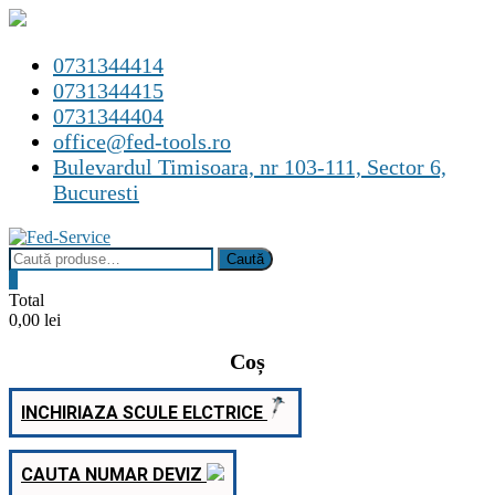
Skip
0731344414
to
0731344415
content
0731344404
office@fed-tools.ro
Bulevardul Timisoara, nr 103-111, Sector 6,
Bucuresti
Caută
Caută
după:
0
Total
0,00 lei
Coș
INCHIRIAZA SCULE ELCTRICE
CAUTA NUMAR DEVIZ