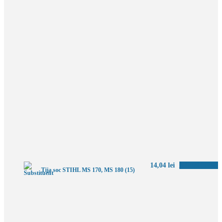
14,04
lei
Adaugă în coș
Tija soc STIHL MS 170, MS 180 (15)