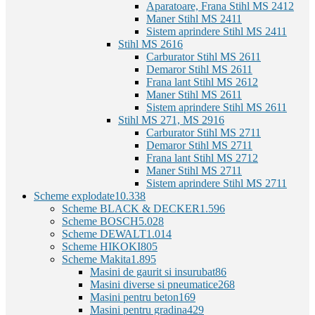
Aparatoare, Frana Stihl MS 241
2
Maner Stihl MS 241
1
Sistem aprindere Stihl MS 241
1
Stihl MS 261
6
Carburator Stihl MS 261
1
Demaror Stihl MS 261
1
Frana lant Stihl MS 261
2
Maner Stihl MS 261
1
Sistem aprindere Stihl MS 261
1
Stihl MS 271, MS 291
6
Carburator Stihl MS 271
1
Demaror Stihl MS 271
1
Frana lant Stihl MS 271
2
Maner Stihl MS 271
1
Sistem aprindere Stihl MS 271
1
Scheme explodate
10.338
Scheme BLACK & DECKER
1.596
Scheme BOSCH
5.028
Scheme DEWALT
1.014
Scheme HIKOKI
805
Scheme Makita
1.895
Masini de gaurit si insurubat
86
Masini diverse si pneumatice
268
Masini pentru beton
169
Masini pentru gradina
429