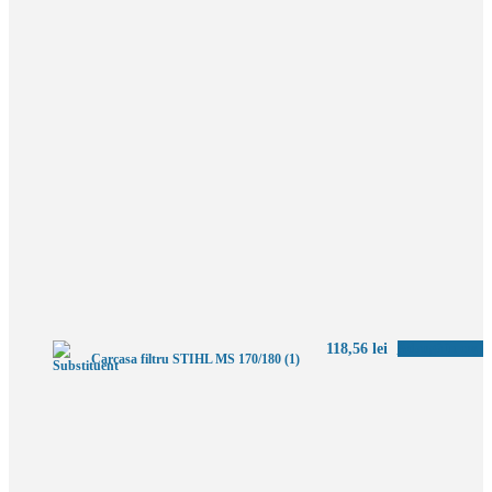
118,56
lei
Adaugă în coș
Carcasa filtru STIHL MS 170/180 (1)