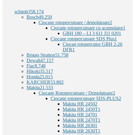
schimb
358.174
Bosch
49.259
Ciocane rotopercutoare / demolatoare
2
Ciocane rotopercutoare cu acumulator
1
GBH 180 – LI 3 611 J11 020
1
Ciocane rotopercutoare SDS Plus
1
Ciocan rotopercutor GBH 2-26
DFR
1
Briggs Stratton
51.758
Dewalt
47.157
Fiac
8.748
Hikoki
35.517
Honda
25.015
KARCHER
53.802
Makita
21.533
Ciocane Rotopercutoare / Demolatoare
2
Ciocane rotopercutoare SDS-PLUS
2
Makita HR 2450
2
Makita HR 2450T
1
Makita HR 2470
1
Makita HR 2470T
1
Makita HR 2630
1
Makita HR 2630T
1