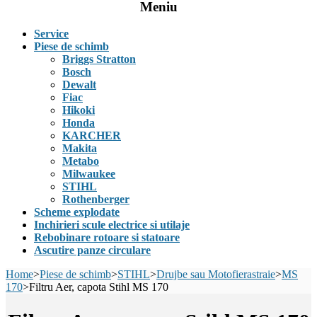
Meniu
Service
Piese de schimb
Briggs Stratton
Bosch
Dewalt
Fiac
Hikoki
Honda
KARCHER
Makita
Metabo
Milwaukee
STIHL
Rothenberger
Scheme explodate
Inchirieri scule electrice si utilaje
Rebobinare rotoare si statoare
Ascutire panze circulare
Home
>
Piese de schimb
>
STIHL
>
Drujbe sau Motofierastraie
>
MS
170
>
Filtru Aer, capota Stihl MS 170