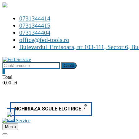
Skip
0731344414
to
0731344415
content
0731344404
office@fed-tools.ro
Bulevardul Timisoara, nr 103-111, Sector 6, Bu
Caută
Caută
după:
0
Total
0,00 lei
INCHIRIAZA SCULE ELCTRICE
Meniu