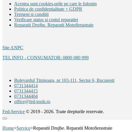
Acestea sunt cookies-urile pe care le folosim
Politica de confidentialitate + GDPR
Termeni si conditii
Verificare status si costul reparatiei
Reparatii Drujbe. Reparatii Motofierastraie
Site ANPC
TEL INFO - CONSUMATOR: 0800 080 999
Bulevardul Timisoara, nr 103-111, Sector 6, Bucuresti
0731344414
0731344415
0731344404
office@fed-tools.ro
Fed-Service
© 2019 - 2026. Toate drepturile rezervate.
Go
to
Home
>
Service
>
Reparatii Drujbe. Reparatii Motofierastraie
top