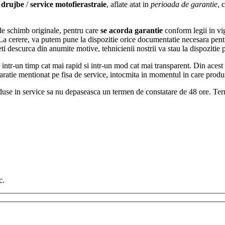
 drujbe
/
service motofierastraie
, aflate atat in
perioada de garantie
, 
 de schimb originale, pentru care
se acorda garantie
conform legii in vig
. La cerere, va putem pune la dispozitie orice documentatie necesara pent
teti descurca din anumite motive, tehnicienii nostrii va stau la dispozitie
r intr-un timp cat mai rapid si intr-un mod cat mai transparent. Din acest
ratie mentionat pe fisa de service, intocmita in momentul in care produs
use in service sa nu depaseasca un termen de constatare de 48 ore. Termen
c.