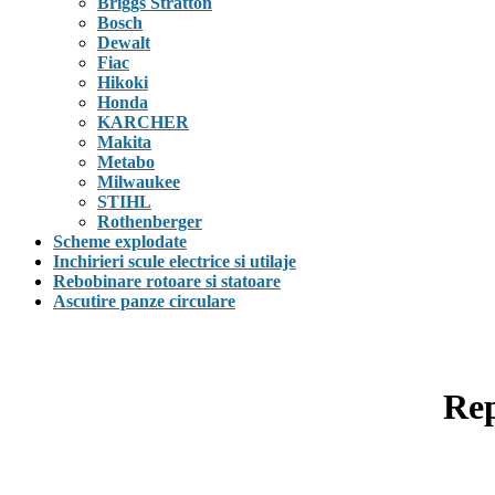
Briggs Stratton
Bosch
Dewalt
Fiac
Hikoki
Honda
KARCHER
Makita
Metabo
Milwaukee
STIHL
Rothenberger
Scheme explodate
Inchirieri scule electrice si utilaje
Rebobinare rotoare si statoare
Ascutire panze circulare
Rep