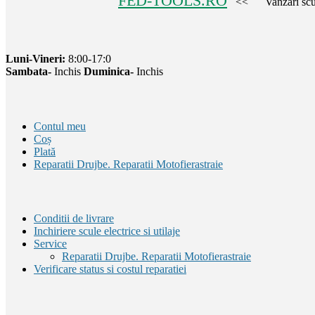
FED-TOOLS.RO
<< Vanzari scule, u
Luni-Vineri:
8:00-17:0
Sambata-
Inchis
Duminica-
Inchis
Contul meu
Coș
Plată
Reparatii Drujbe. Reparatii Motofierastraie
Conditii de livrare
Inchiriere scule electrice si utilaje
Service
Reparatii Drujbe. Reparatii Motofierastraie
Verificare status si costul reparatiei