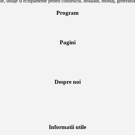
tilaje si echipamente pentru constructii, instalatii, montaj, generatoar
Program
Pagini
Despre noi
Informatii utile