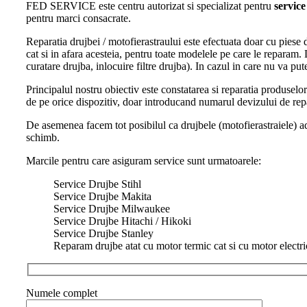
FED SERVICE este centru autorizat si specializat pentru
service
pentru marci consacrate.
Reparatia drujbei / motofierastraului este efectuata doar cu piese
cat si in afara acesteia, pentru toate modelele pe care le reparam
curatare drujba, inlocuire filtre drujba). In cazul in care nu va pu
Principalul nostru obiectiv este constatarea si reparatia produselo
de pe orice dispozitiv, doar introducand numarul devizului de repa
De asemenea facem tot posibilul ca drujbele (motofierastraiele) ad
schimb.
Marcile pentru care asiguram service sunt urmatoarele:
Service Drujbe Stihl
Service Drujbe Makita
Service Drujbe Milwaukee
Service Drujbe Hitachi / Hikoki
Service Drujbe Stanley
Reparam drujbe atat cu motor termic cat si cu motor electri
Numele complet