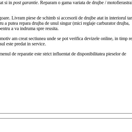
cat si in
post garantie
. Reparam o gama variata de drujbe / motofierastra
oare. Livram piese de schimb si accesorii de drujbe atat in interiorul tar
ru a putea repara drujba de unul singur (mici reglaje carburator drujba,
 pentru a va indruma spre reusita.
 motiv am creat sectiunea unde se pot verifica devizele online, in timp re
ul este predat in service.
ul de reparatie este strict influentat de disponibilitatea pieselor de