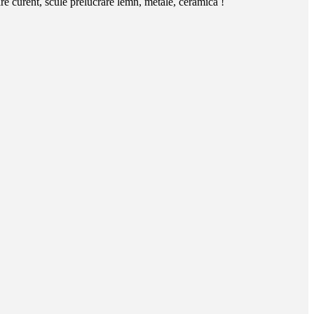
e curent, scule prelucrare lemn, metale, ceramica !